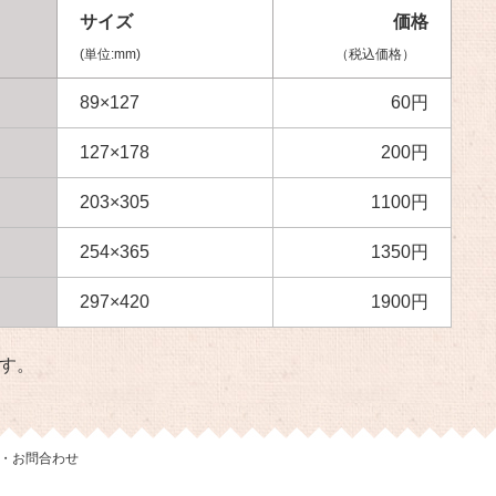
名
サイズ
価格
(単位:mm)
（税込価格）
89×127
60円
127×178
200円
203×305
1100円
254×365
1350円
297×420
1900円
ます。
・お問合わせ